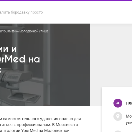
алить бородавку просто
ИИ YOURMED НА МОЛОДЁЖНОЙ УЛИЦЕ
ии и
urMed на
е
Пл
Мо
м самостоятельного удаления опасно для
ули
титься к профессионалам. В Москве это
лантологии YourMed на Молодёжной