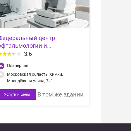
Федеральный центр
офтальмологии и
микрохирургии глаза YourMed
3.6
на Молодёжной улице
Планерная
Московская область, Химки,
Молодёжная улица, 7к1
В том же здании
Услуги и цены