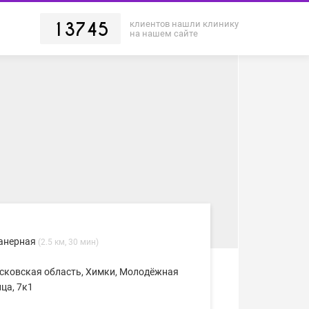
клиентов нашли клинику
13745
на нашем сайте
анерная
(2.5 км, 30 мин)
сковская область, Химки, Молодёжная
ца, 7к1