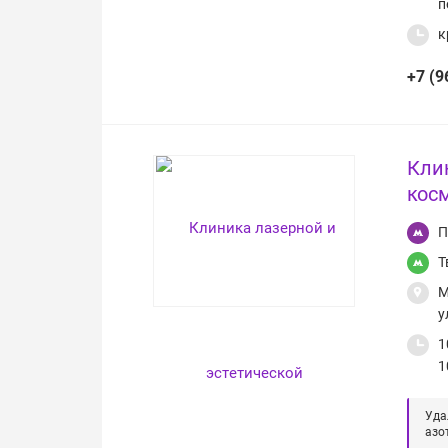
п
к
+7 (9
Кли
косм
П
Т
М
у
1
1
Уда
азо