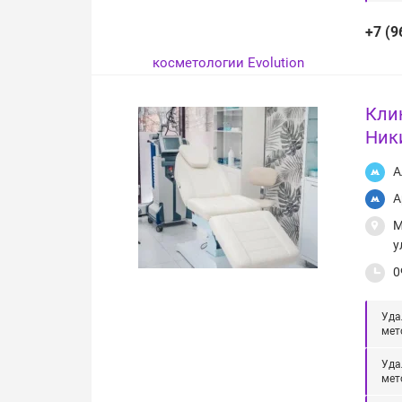
+7 (9
Кли
Ник
А
А
М
у
0
Уда
мет
Уда
мет