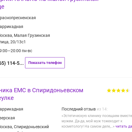
це
раснопресненская
аррикадная
осква, Малая Грузинская
лица, 20/13с1
9:00—20:00 пн-вс
65) 114-5...
Показать телефон
ника ЕМС в Спиридоньевском
еулке
аррикадная
Последний отзыв
из 14:
«Эстетическую клинику посещаем вместе
верская
мужем. Да-да, мой муж тожеходит к
осква, Спиридоньевский
косметологу! На самом деле,…»
читать д