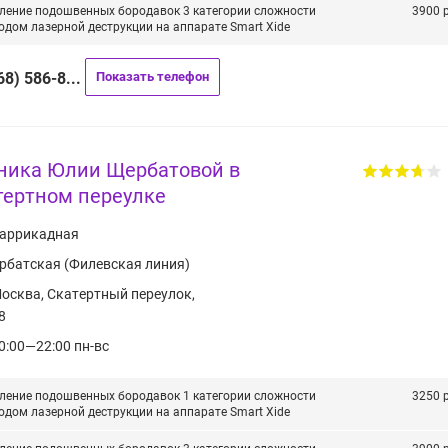
ление подошвенных бородавок 3 категории сложности
3900 р
одом лазерной деструкции на аппарате Smart Xide
68) 586-8...
Показать телефон
ника Юлии Щербатовой в
тертном переулке
аррикадная
рбатская (Филевская линия)
осква, Скатертный переулок,
8
0:00—22:00 пн-вс
ление подошвенных бородавок 1 категории сложности
3250 р
одом лазерной деструкции на аппарате Smart Xide