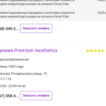
ление подошвенных бородавок 3 категории сложности
3900 р
одом лазерной деструкции на аппарате Smart Xide
ление подошвенных бородавок 2 категории сложности
3250 р
одом лазерной деструкции на аппарате Smart Xide
68) 040-2...
Показать телефон
демия Premium Aesthetics
раснопресненская
лица 1905 года
осква, Рочдельская улица, 15
т11-11а
0:00—22:00 пн-вс
67) 058-4...
Показать телефон