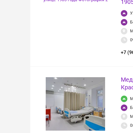
1905
У
Б
М
0
+7 (9
Мед
Кра
М
Б
М
0