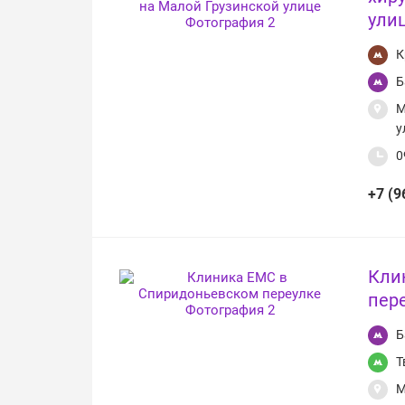
ули
К
Б
М
у
0
+7 (9
Кли
пер
Б
Т
М