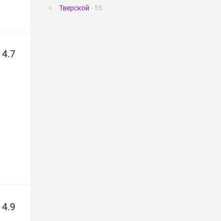
Тверской
- 55
4.7
4.9