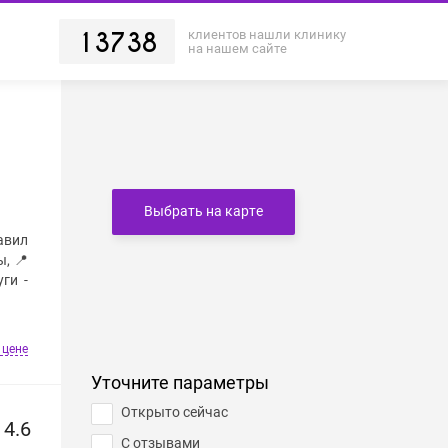
клиентов нашли клинику
13738
на нашем сайте
Выбрать на карте
авил
, 📍
ги -
 цене
Уточните параметры
Открыто сейчас
4.6
С отзывами