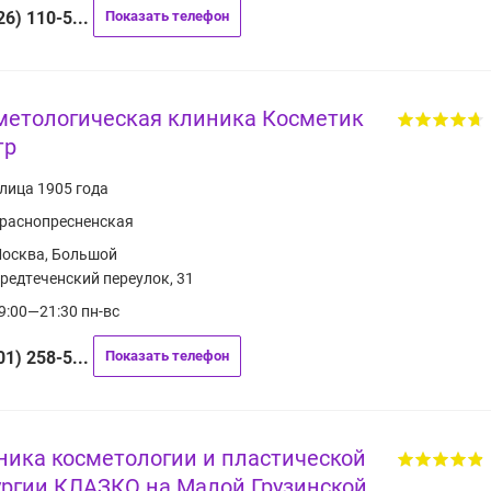
26) 110-5...
Показать телефон
метологическая клиника Косметик
тр
лица 1905 года
раснопресненская
осква, Большой
редтеченский переулок, 31
9:00—21:30 пн-вс
01) 258-5...
Показать телефон
ника косметологии и пластической
ургии КЛАЗКО на Малой Грузинской