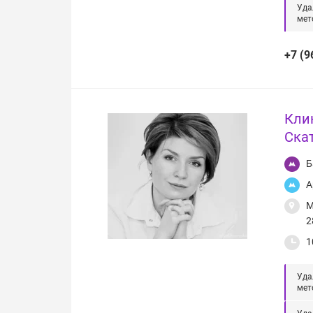
Уда
мет
+7 (9
Кли
Ска
Б
А
М
2
1
Уда
мет