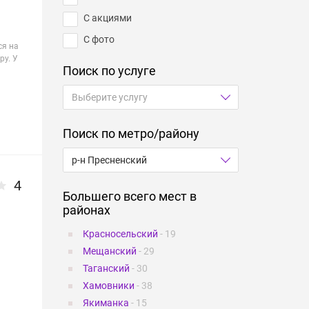
С акциями
С фото
ся на
ру. У
Поиск по услуге
Поиск по метро/району
4
Большего всего мест в
районах
Красносельский
- 19
Мещанский
- 29
Таганский
- 30
Хамовники
- 38
Якиманка
- 15