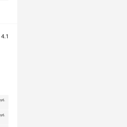
4.1
уб.
уб.