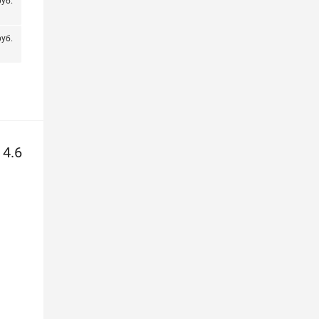
уб.
уб.
4.6