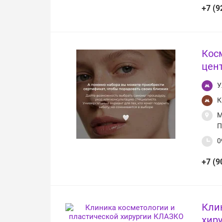
+7 (9
Кос
цен
У
К
М
П
0
+7 (9
Кли
хир