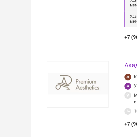
Уда
мет
Уда
мет
+7 (9
Ака
К
У
М
с
1
+7 (9