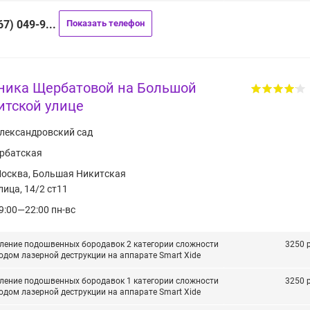
67) 049-9...
Показать телефон
ника Щербатовой на Большой
итской улице
лександровский сад
рбатская
осква, Большая Никитская
лица, 14/2 ст11
9:00—22:00 пн-вс
ление подошвенных бородавок 2 категории сложности
3250 р
одом лазерной деструкции на аппарате Smart Xide
ление подошвенных бородавок 1 категории сложности
3250 р
одом лазерной деструкции на аппарате Smart Xide