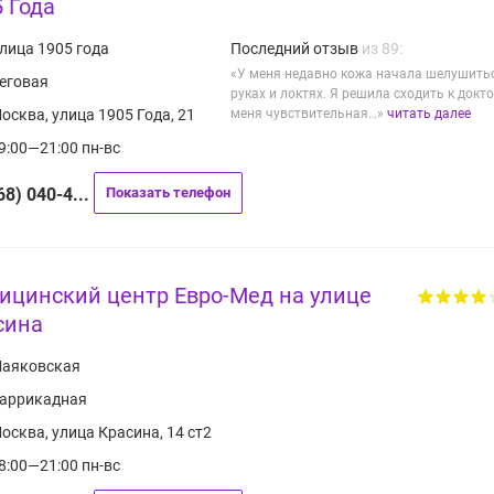
 Года
лица 1905 года
Последний отзыв
из 89:
«У меня недавно кожа начала шелушить
еговая
руках и локтях. Я решила сходить к докто
осква, улица 1905 Года, 21
меня чувствительная…»
читать далее
9:00—21:00 пн-вс
68) 040-4...
Показать телефон
ицинский центр Евро-Мед на улице
сина
аяковская
аррикадная
осква, улица Красина, 14 ст2
8:00—21:00 пн-вс