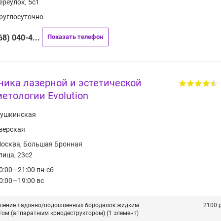
ереулок, 5с1
руглосуточно
68) 040-4...
Показать телефон
ника лазерной и эстетической
етологии Evolution
ушкинская
верская
осква, Большая Бронная
лица, 23с2
0:00—21:00 пн-сб
0:00—19:00 вс
ление ладонно/подошвенных бородавок жидким
2100 р
том (аппаратным криодеструктором) (1 элемент)