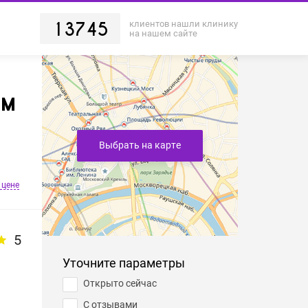
клиентов нашли клинику
13745
на нашем сайте
ом
Выбрать на карте
 цене
5
Уточните параметры
Открыто сейчас
С отзывами