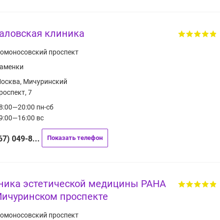
аловская клиника
омоносовский проспект
аменки
осква, Мичуринский
роспект, 7
8:00—20:00 пн-сб
9:00—16:00 вс
67) 049-8...
Показать телефон
ника эстетической медицины РАНА
Мичуринском проспекте
омоносовский проспект