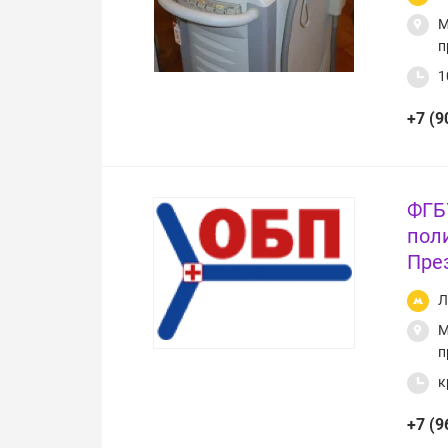
М
п
1
+7 (9
ФГБ
пол
Пре
Л
М
п
к
+7 (9