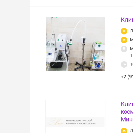
Кли
Л
М
М
1
1
+7 (9
Кли
кос
Мич
Л