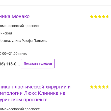
ника Монако
омоносовский проспект
инская
осква, улица Улофа Пальме,
0:00—21:00 пн-вс
16) 113-0...
Показать телефон
ника пластической хирургии и
метологии Люкс Клиника на
уринском проспекте
омоносовский проспект