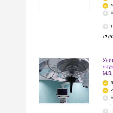
Р
М
п
1
+7 (9
Уни
нау
М.В
Л
Р
М
п
0