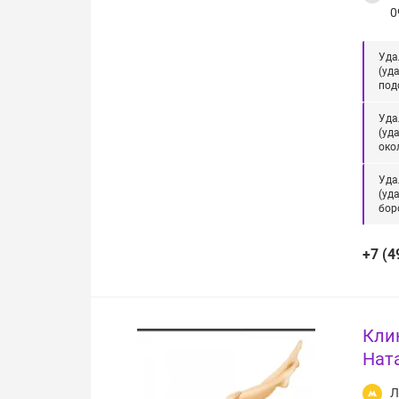
0
Уда
(уд
под
Уда
(уд
око
Уда
(уд
бор
+7 (4
Кли
Нат
Л