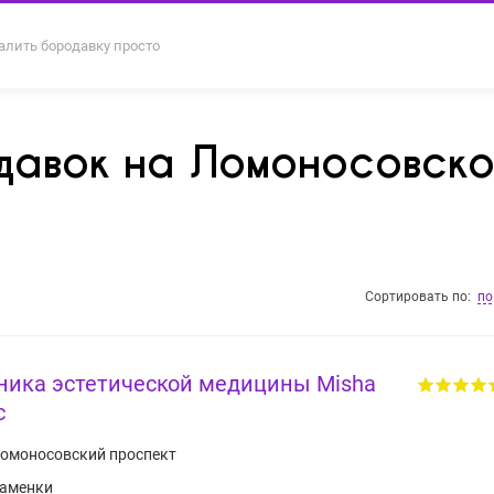
алить бородавку просто
давок на Ломоносовск
Сортировать по:
по
ника эстетической медицины Misha
c
омоносовский проспект
аменки