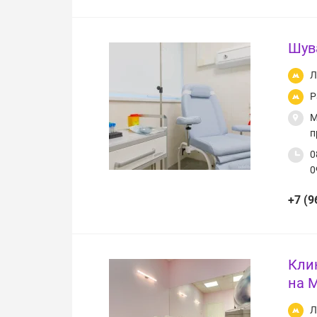
Шув
Л
Р
М
п
0
0
+7 (9
Кли
на 
Л