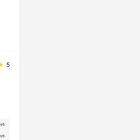
5
руб.
уб.