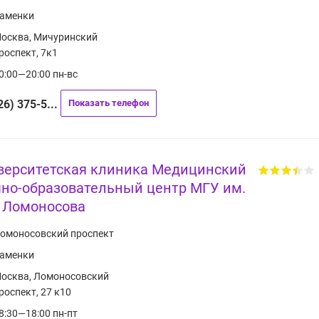
аменки
осква, Мичуринский
роспект, 7к1
0:00—20:00 пн-вс
26) 375-5...
Показать телефон
верситетская клиника Медицинский
чно-образовательный центр МГУ им.
. Ломоносова
омоносовский проспект
аменки
осква, Ломоносовский
роспект, 27 к10
8:30—18:00 пн-пт