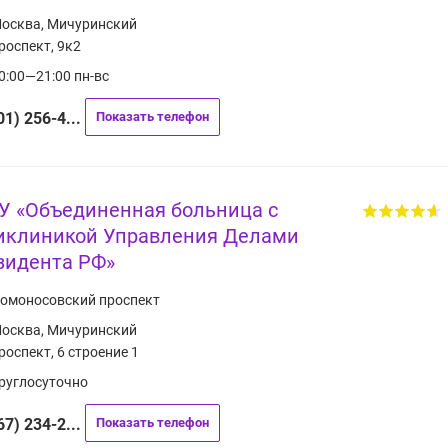
осква, Мичуринский
роспект, 9к2
0:00—21:00 пн-вс
01) 256-4...
Показать телефон
У «Объединенная больница с
иклиникой Управления Делами
зидента РФ»
омоносовский проспект
осква, Мичуринский
роспект, 6 строение 1
руглосуточно
67) 234-2...
Показать телефон