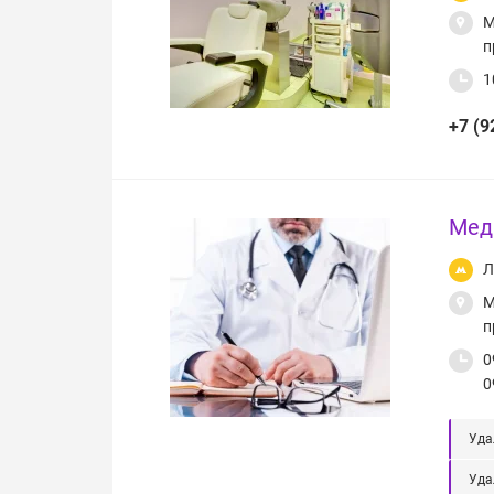
М
п
1
+7 (9
Мед
Л
М
п
0
0
Уда
Уда