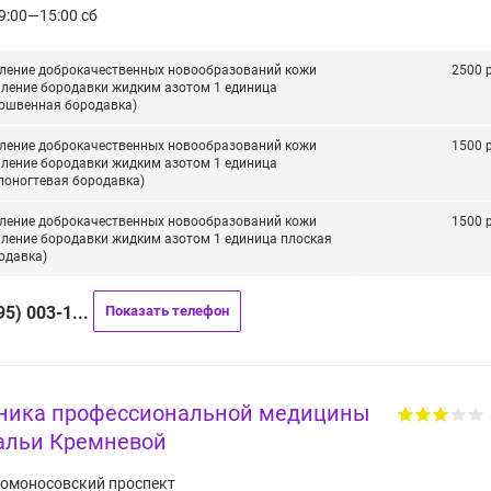
9:00—15:00 сб
ление доброкачественных новообразований кожи
2500 р
аление бородавки жидким азотом 1 единица
ошвенная бородавка)
ление доброкачественных новообразований кожи
1500 р
аление бородавки жидким азотом 1 единица
лоногтевая бородавка)
ление доброкачественных новообразований кожи
1500 р
аление бородавки жидким азотом 1 единица плоская
одавка)
95) 003-1...
Показать телефон
ника профессиональной медицины
альи Кремневой
омоносовский проспект