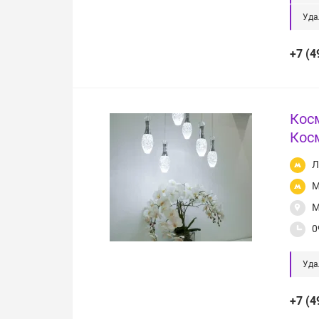
Уда
+7 (4
Кос
Кос
Л
М
М
0
Уда
+7 (4