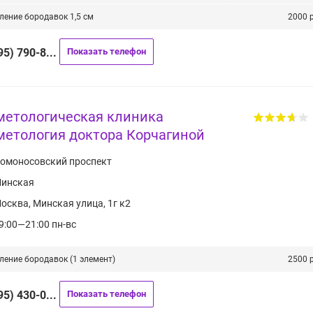
ление бородавок 1,5 см
2000 р
95) 790-8...
Показать телефон
метологическая клиника
метология доктора Корчагиной
омоносовский проспект
инская
осква, Минская улица, 1г к2
9:00—21:00 пн-вс
ление бородавок (1 элемент)
2500 р
95) 430-0...
Показать телефон