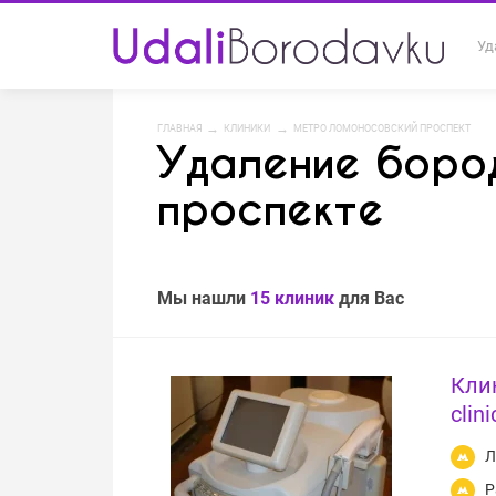
Уд
ГЛАВНАЯ
КЛИНИКИ
МЕТРО ЛОМОНОСОВСКИЙ ПРОСПЕКТ
Удаление боро
проспекте
Мы нашли
15 клиник
для Вас
Кли
clini
Л
Р