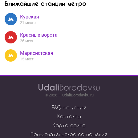
Ближайшие станции метро
Курская
21 место
Красные ворота
26 мест
Марксистская
15 мест
© 2026 — UdaliBorodavku.ru
FAQ по услуге
Контакты
Карта сайта
Пользовательское соглашение